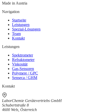
Made in Austria
Navigation
Startseite
Leistungen
Spezial-Lösungen
Team
Kontakt
Leistungen
Spektrometer
Refraktometer
Viskosität
Gas-Sensoren
Polymere / GPC
Senseca / GHM
Kontakt
LaborChemie Gerätevertriebs GmbH
Schubertstraße 8
4600 Wels
,
Österreich