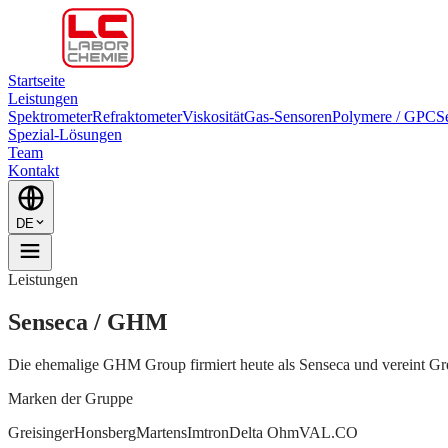
Startseite
Leistungen
Spektrometer
Refraktometer
Viskosität
Gas-Sensoren
Polymere / GPC
S
Spezial-Lösungen
Team
Kontakt
DE
Leistungen
Senseca / GHM
Die ehemalige GHM Group firmiert heute als Senseca und vereint Gr
Marken der Gruppe
Greisinger
Honsberg
Martens
Imtron
Delta Ohm
VAL.CO