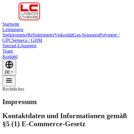
Startseite
Leistungen
Spektrometer
Refraktometer
Viskosität
Gas-Sensoren
Polymere /
GPC
Senseca / GHM
Spezial-Lösungen
Team
Kontakt
DE
Rechtliches
Impressum
Kontaktdaten und Informationen gemäß
§5 (1) E-Commerce-Gesetz